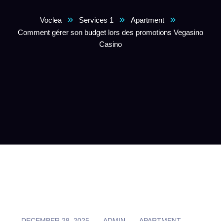
Voclea
Services 1
Apartment
Comment gérer son budget lors des promotions Vegasino
Casino
DECEMBER 28, 2025
ADMIN
APARTMENT