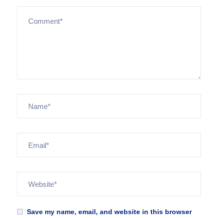
Save my name, email, and website in this browser