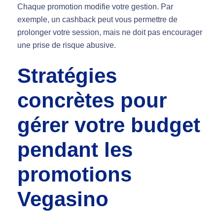
Chaque promotion modifie votre gestion. Par
exemple, un cashback peut vous permettre de
prolonger votre session, mais ne doit pas encourager
une prise de risque abusive.
Stratégies
concrètes pour
gérer votre budget
pendant les
promotions
Vegasino