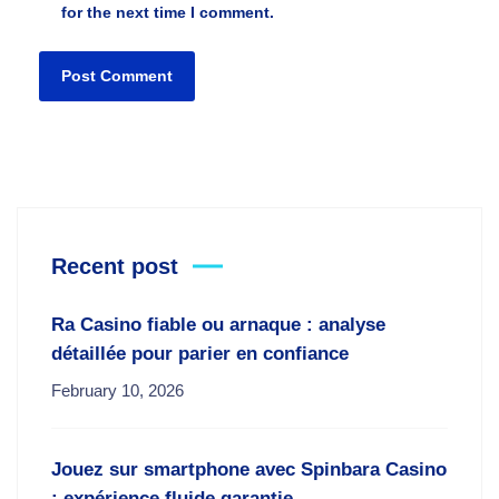
for the next time I comment.
Recent post
Ra Casino fiable ou arnaque : analyse
détaillée pour parier en confiance
February 10, 2026
Jouez sur smartphone avec Spinbara Casino
: expérience fluide garantie