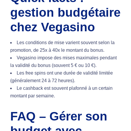
gestion budgétaire
chez Vegasino
Les conditions de mise varient souvent selon la
promotion, de 25x à 40x le montant du bonus.
Vegasino impose des mises maximales pendant
la validité du bonus (souvent 5 € ou 10 €).
Les free spins ont une durée de validité limitée
(généralement 24 à 72 heures).
Le cashback est souvent plafonné à un certain
montant par semaine.
FAQ – Gérer son
budget avec