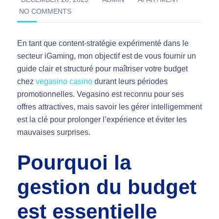
NO COMMENTS
En tant que content-stratégie expérimenté dans le
secteur iGaming, mon objectif est de vous fournir un
guide clair et structuré pour maîtriser votre budget
chez
vegasino casino
durant leurs périodes
promotionnelles. Vegasino est reconnu pour ses
offres attractives, mais savoir les gérer intelligemment
est la clé pour prolonger l’expérience et éviter les
mauvaises surprises.
Pourquoi la
gestion du budget
est essentielle