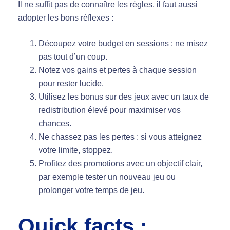
Il ne suffit pas de connaître les règles, il faut aussi
adopter les bons réflexes :
Découpez votre budget en sessions : ne misez
pas tout d’un coup.
Notez vos gains et pertes à chaque session
pour rester lucide.
Utilisez les bonus sur des jeux avec un taux de
redistribution élevé pour maximiser vos
chances.
Ne chassez pas les pertes : si vous atteignez
votre limite, stoppez.
Profitez des promotions avec un objectif clair,
par exemple tester un nouveau jeu ou
prolonger votre temps de jeu.
Quick facts :