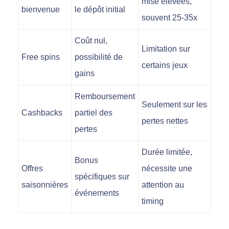
mise élevées,
bienvenue
le dépôt initial
souvent 25-35x
Coût nul,
Limitation sur
Free spins
possibilité de
certains jeux
gains
Remboursement
Seulement sur les
Cashbacks
partiel des
pertes nettes
pertes
Durée limitée,
Bonus
Offres
nécessite une
spécifiques sur
saisonnières
attention au
événements
timing