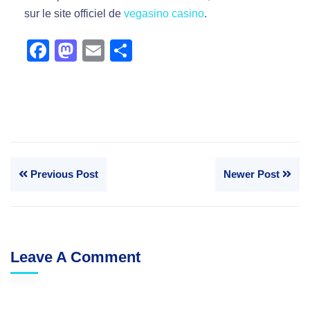
sur le site officiel de
vegasino casino
.
Facebook
Mastodon
Email
Share
Previous Post
Newer Post
Leave A Comment