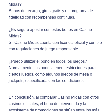
Midas?
Bonos de recarga, giros gratis y un programa de
fidelidad con recompensas continuas.
¿Es seguro apostar con estos bonos en Casino
Midas?
Sí, Casino Midas cuenta con licencia oficial y cumple
con regulaciones de juego responsable.
¿Puedo utilizar el bono en todos los juegos?
Normalmente, los bonos tienen restricciones para
ciertos juegos, como algunos juegos de mesa o
jackpots, especificadas en las condiciones.
En conclusión, al comparar Casino Midas con otros
casinos oficiales, el bono de bienvenida y la
ecosistema de promociones se sitúan entre los más