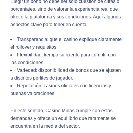
Elegir un bono no debe ser solo cuestión de cifras o
porcentajes, sino de valorar la experiencia real que
ofrece la plataforma y sus condiciones. Aquí algunos
aspectos clave para tener en cuenta:
Transparencia: que el casino explique claramente
el rollover y requisitos.
Flexibilidad: tiempo suficiente para cumplir con
las condiciones.
Variedad: disponibilidad de bonos que se ajusten
a distintos perfiles de jugador.
Reputación: casinos oficiales con licencias y
buenas valoraciones.
En este sentido, Casino Midas cumple con estas
demandas y ofrece un equilibrio que raramente se
encuentra en la media del sector.