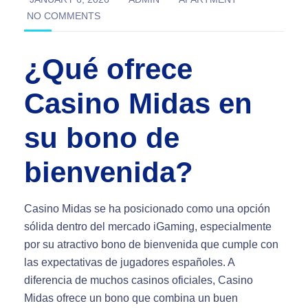
NO COMMENTS
¿Qué ofrece
Casino Midas en
su bono de
bienvenida?
Casino Midas se ha posicionado como una opción
sólida dentro del mercado iGaming, especialmente
por su atractivo bono de bienvenida que cumple con
las expectativas de jugadores españoles. A
diferencia de muchos casinos oficiales, Casino
Midas ofrece un bono que combina un buen