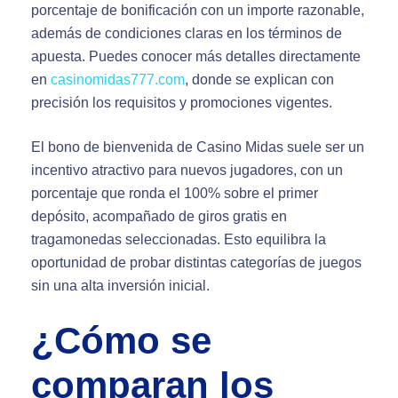
porcentaje de bonificación con un importe razonable,
además de condiciones claras en los términos de
apuesta. Puedes conocer más detalles directamente
en
casinomidas777.com
, donde se explican con
precisión los requisitos y promociones vigentes.
El bono de bienvenida de Casino Midas suele ser un
incentivo atractivo para nuevos jugadores, con un
porcentaje que ronda el 100% sobre el primer
depósito, acompañado de giros gratis en
tragamonedas seleccionadas. Esto equilibra la
oportunidad de probar distintas categorías de juegos
sin una alta inversión inicial.
¿Cómo se
comparan los