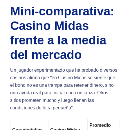
Mini-comparativa:
Casino Midas
frente a la media
del mercado
Un jugador experimentado que ha probado diversos
casinos afirma que “en Casino Midas se siente que
el bono no es una trampa para retener dinero, sino
una ayuda real para iniciar con confianza. Otros
sitios prometen mucho y luego llenan las
condiciones de letra pequeña”.
Promedio
Característica
Casino Midas