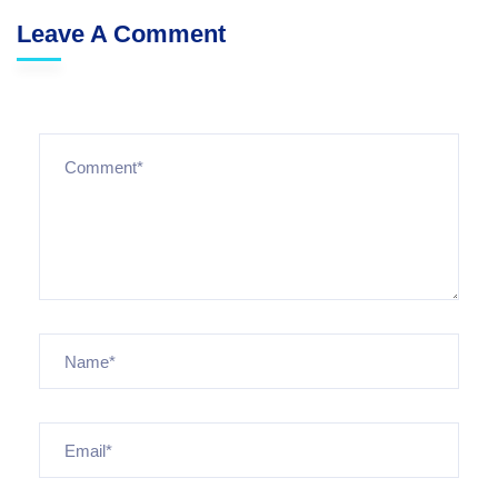
Leave A Comment