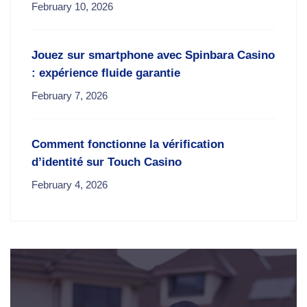
February 10, 2026
Jouez sur smartphone avec Spinbara Casino
: expérience fluide garantie
February 7, 2026
Comment fonctionne la vérification
d’identité sur Touch Casino
February 4, 2026