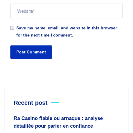
Save my name, email, and website in this browser
for the next time I comment.
Recent post
Ra Casino fiable ou arnaque : analyse
détaillée pour parier en confiance