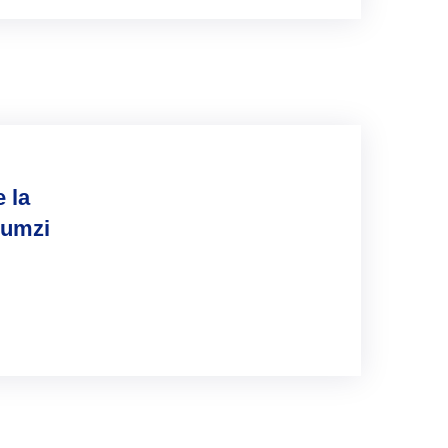
 la
rumzi