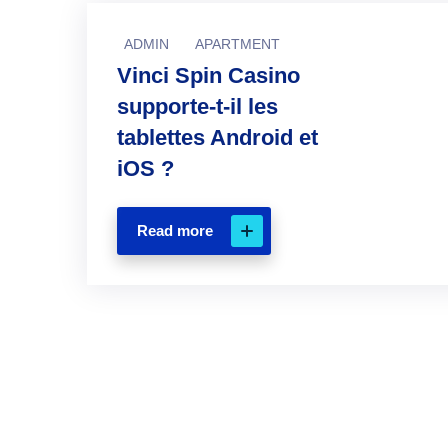
ADMIN
APARTMENT
Vinci Spin Casino
supporte-t-il les
tablettes Android et
iOS ?
Read more