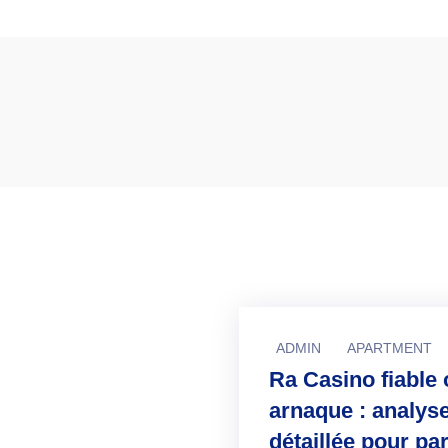
ADMIN
APARTMENT
Ra Casino fiable 
arnaque : analys
détaillée pour par