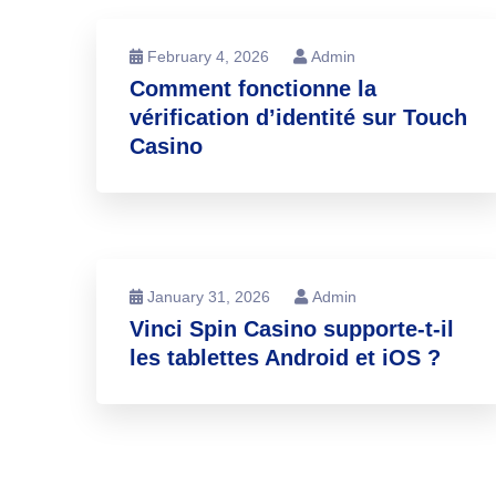
February 4, 2026
Admin
Comment fonctionne la
vérification d’identité sur Touch
Casino
January 31, 2026
Admin
Vinci Spin Casino supporte-t-il
les tablettes Android et iOS ?