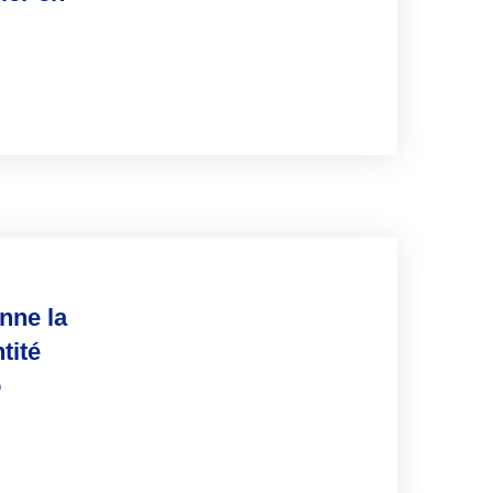
nne la
tité
o