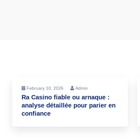
February 10, 2026
Admin
Ra Casino fiable ou arnaque :
analyse détaillée pour parier en
confiance