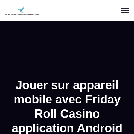
Jouer sur appareil
mobile avec Friday
Roll Casino
application Android