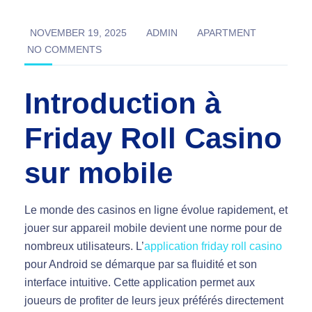
NOVEMBER 19, 2025
ADMIN
APARTMENT
NO COMMENTS
Introduction à
Friday Roll Casino
sur mobile
Le monde des casinos en ligne évolue rapidement, et
jouer sur appareil mobile devient une norme pour de
nombreux utilisateurs. L’
application friday roll casino
pour Android se démarque par sa fluidité et son
interface intuitive. Cette application permet aux
joueurs de profiter de leurs jeux préférés directement