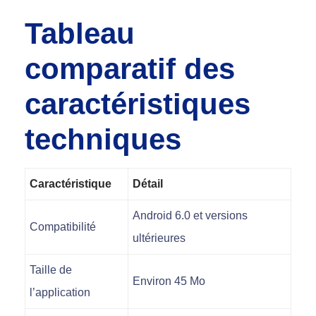
Tableau
comparatif des
caractéristiques
techniques
Caractéristique
Détail
Android 6.0 et versions
Compatibilité
ultérieures
Taille de
Environ 45 Mo
l’application