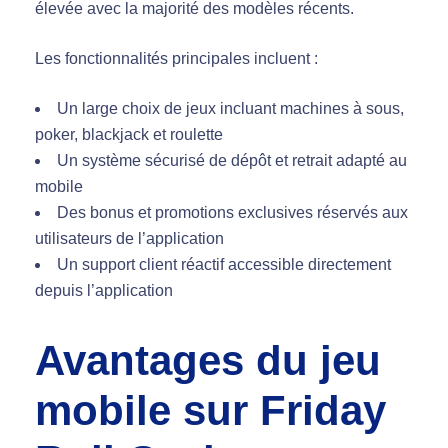
élevée avec la majorité des modèles récents.
Les fonctionnalités principales incluent :
Un large choix de jeux incluant machines à sous,
poker, blackjack et roulette
Un système sécurisé de dépôt et retrait adapté au
mobile
Des bonus et promotions exclusives réservés aux
utilisateurs de l’application
Un support client réactif accessible directement
depuis l’application
Avantages du jeu
mobile sur Friday