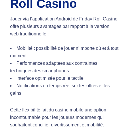
Roll Casino
Jouer via l’application Android de Friday Roll Casino
offre plusieurs avantages par rapport à la version
web traditionnelle :
Mobilité : possibilité de jouer n’importe où et à tout
moment
Performances adaptées aux contraintes
techniques des smartphones
Interface optimisée pour le tactile
Notifications en temps réel sur les offres et les
gains
Cette flexibilité fait du casino mobile une option
incontournable pour les joueurs modernes qui
souhaitent concilier divertissement et mobilité.