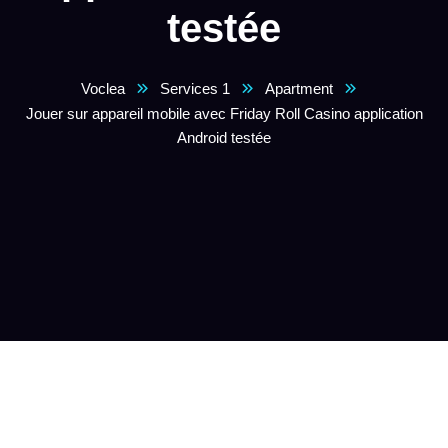
testée
Voclea
Services 1
Apartment
Jouer sur appareil mobile avec Friday Roll Casino application
Android testée