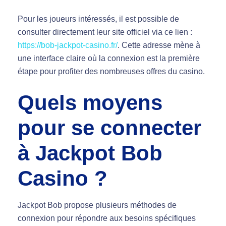
Pour les joueurs intéressés, il est possible de
consulter directement leur site officiel via ce lien :
https://bob-jackpot-casino.fr/
. Cette adresse mène à
une interface claire où la connexion est la première
étape pour profiter des nombreuses offres du casino.
Quels moyens
pour se connecter
à Jackpot Bob
Casino ?
Jackpot Bob propose plusieurs méthodes de
connexion pour répondre aux besoins spécifiques