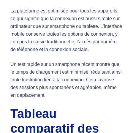
La plateforme est optimisée pour tous les appareils,
ce qui signifie que la connexion est aussi simple sur
ordinateur que sur smartphone ou tablette. L’interface
mobile conserve toutes les options de connexion, y
compris la saisie traditionnelle, l’accès par numéro
de téléphone et la connexion sociale.
Un test rapide sur un smartphone récent montre que
le temps de chargement est minimisé, réduisant ainsi
toute frustration liée à la connexion. Cela favorise
des sessions plus spontanées et agréables, même
en déplacement.
Tableau
comparatif des