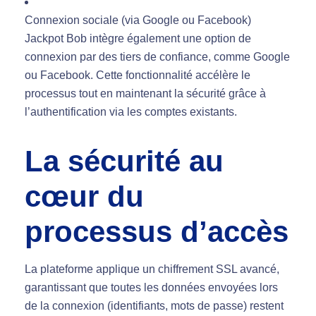
Connexion sociale (via Google ou Facebook)
Jackpot Bob intègre également une option de
connexion par des tiers de confiance, comme Google
ou Facebook. Cette fonctionnalité accélère le
processus tout en maintenant la sécurité grâce à
l’authentification via les comptes existants.
La sécurité au
cœur du
processus d’accès
La plateforme applique un chiffrement SSL avancé,
garantissant que toutes les données envoyées lors
de la connexion (identifiants, mots de passe) restent