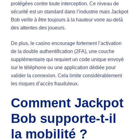
protégées contre toute interception. Ce niveau de
sécurité est un standard dans l’industrie mais Jackpot
Bob veille à être toujours à la hauteur voire au-delà
des attentes des joueurs.
De plus, le casino encourage fortement l’activation
de la double authentification (2FA), une couche
supplémentaire qui requiert un code unique envoyé
sur le téléphone ou une application dédiée pour
valider la connexion. Cela limite considérablement
les risques d’accès frauduleux.
Comment Jackpot
Bob supporte-t-il
la mobilité ?