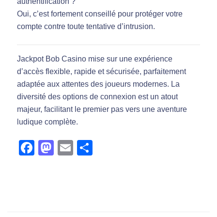
authentification ?
Oui, c’est fortement conseillé pour protéger votre
compte contre toute tentative d’intrusion.
Jackpot Bob Casino mise sur une expérience
d’accès flexible, rapide et sécurisée, parfaitement
adaptée aux attentes des joueurs modernes. La
diversité des options de connexion est un atout
majeur, facilitant le premier pas vers une aventure
ludique complète.
Facebook
Mastodon
Email
Share