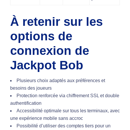
À retenir sur les
options de
connexion de
Jackpot Bob
Plusieurs choix adaptés aux préférences et
besoins des joueurs
Protection renforcée via chiffrement SSL et double
authentification
Accessibilité optimale sur tous les terminaux, avec
une expérience mobile sans accroc
Possibilité d’utiliser des comptes tiers pour un