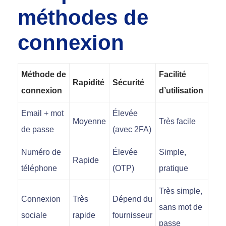
méthodes de
connexion
Méthode de
Facilité
Rapidité
Sécurité
connexion
d’utilisation
Email + mot
Élevée
Moyenne
Très facile
de passe
(avec 2FA)
Numéro de
Élevée
Simple,
Rapide
téléphone
(OTP)
pratique
Très simple,
Connexion
Très
Dépend du
sans mot de
sociale
rapide
fournisseur
passe