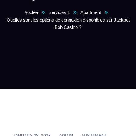
Voclea
Services 1
Apartment
Quelles sont les options de connexion disponibles sur Jackpot
Bob Casino ?
JANUARY 28, 2026
ADMIN
APARTMENT