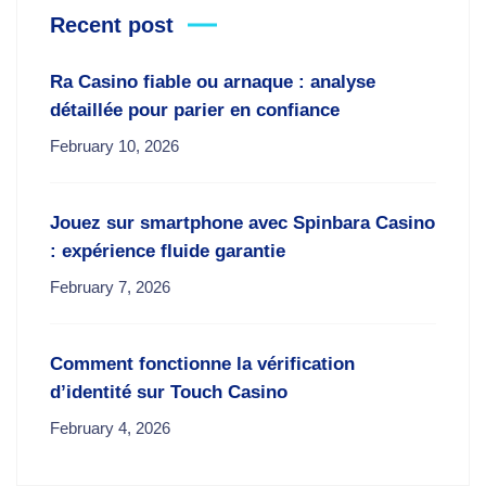
Recent post
Ra Casino fiable ou arnaque : analyse
détaillée pour parier en confiance
February 10, 2026
Jouez sur smartphone avec Spinbara Casino
: expérience fluide garantie
February 7, 2026
Comment fonctionne la vérification
d’identité sur Touch Casino
February 4, 2026